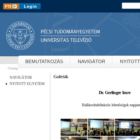
Ug
Keresés
Keresés
ta
PÉCSI TUDOMÁNYEGYETEM
UNIVERSITAS TELEVÍZIÓ
BEMUTATKOZÁS
NAVIGÁTOR
NYITOT
Címlap
Jelenlegi hely
Galériák
NAVIGÁTOR
NYITOTT EGYETEM
Dr. Gerlinger Imre
Hallásrehabilitációs lehetőségek napjai