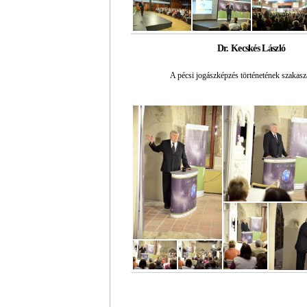
Dr. Kecskés László
A pécsi jogászképzés történetének szakasza