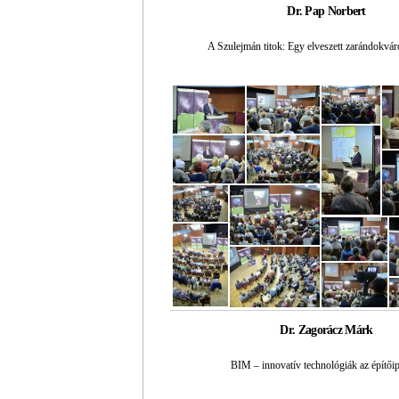
Dr. Pap Norbert
A Szulejmán titok: Egy elveszett zarándokváro
Dr. Zagorácz Márk
BIM – innovatív technológiák az építői