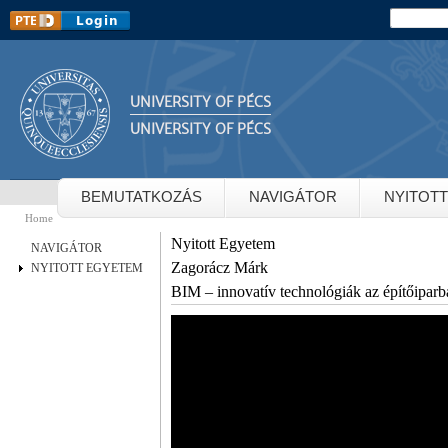
Sk
Search
Search 
m
co
UNIVERSITY OF PÉCS
UNIVERSITY OF PÉCS
BEMUTATKOZÁS
NAVIGÁTOR
NYITOT
Home
You are here
Nyitott Egyetem
NAVIGÁTOR
Zagorácz Márk
NYITOTT EGYETEM
BIM – innovatív technológiák az építőiparb