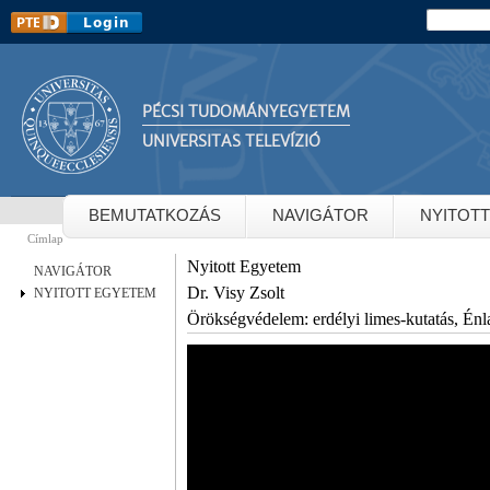
Ug
Keresés
Keresés
ta
PÉCSI TUDOMÁNYEGYETEM
UNIVERSITAS TELEVÍZIÓ
BEMUTATKOZÁS
NAVIGÁTOR
NYITOT
Címlap
Jelenlegi hely
Nyitott Egyetem
NAVIGÁTOR
Dr. Visy Zsolt
NYITOTT EGYETEM
Örökségvédelem: erdélyi limes-kutatás, Énl