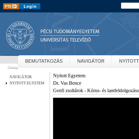
Ug
Keresés
Keresés
ta
PÉCSI TUDOMÁNYEGYETEM
UNIVERSITAS TELEVÍZIÓ
BEMUTATKOZÁS
NAVIGÁTOR
NYITOT
Címlap
Jelenlegi hely
Nyitott Egyetem
NAVIGÁTOR
Dr. Vas Bence
NYITOTT EGYETEM
Genfi zsoltárok - Kórus- és lantfeldolgozá