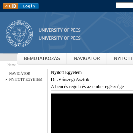
Sk
Search
Search 
m
co
UNIVERSITY OF PÉCS
UNIVERSITY OF PÉCS
BEMUTATKOZÁS
NAVIGÁTOR
NYITOT
Home
You are here
Nyitott Egyetem
NAVIGÁTOR
Dr .Várszegi Asztrik
NYITOTT EGYETEM
A bencés regula és az ember egészsége