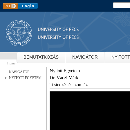
Sk
Search
Search 
m
co
UNIVERSITY OF PÉCS
UNIVERSITY OF PÉCS
BEMUTATKOZÁS
NAVIGÁTOR
NYITOT
Home
You are here
Nyitott Egyetem
NAVIGÁTOR
Dr. Váczi Márk
NYITOTT EGYETEM
Testedzés és izomláz