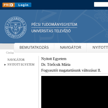
Ug
Keresés
Keresés
ta
PÉCSI TUDOMÁNYEGYETEM
UNIVERSITAS TELEVÍZIÓ
BEMUTATKOZÁS
NAVIGÁTOR
NYITOT
Címlap
Jelenlegi hely
Nyitott Egyetem
NAVIGÁTOR
Dr. Törőcsik Mária
NYITOTT EGYETEM
Fogyasztói magatartásunk változásai II.