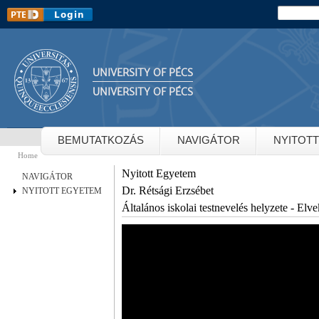
Sk
Search
Search 
m
co
UNIVERSITY OF PÉCS
UNIVERSITY OF PÉCS
BEMUTATKOZÁS
NAVIGÁTOR
NYITOT
Home
You are here
Nyitott Egyetem
NAVIGÁTOR
Dr. Rétsági Erzsébet
NYITOTT EGYETEM
Általános iskolai testnevelés helyzete - Elv