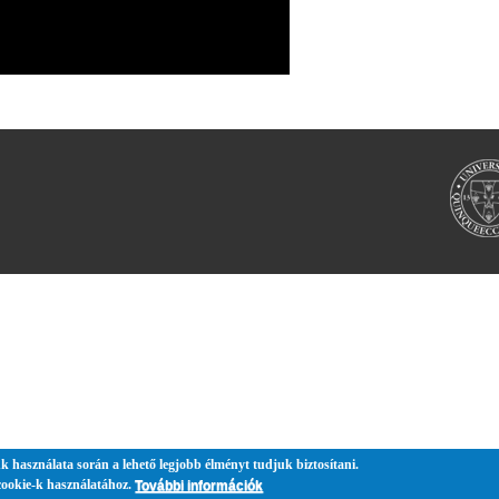
k használata során a lehető legjobb élményt tudjuk biztosítani.
cookie-k használatához.
További információk