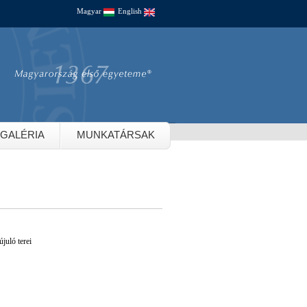
Magyar
English
GALÉRIA
MUNKATÁRSAK
juló terei