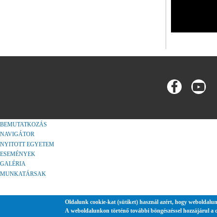
BEMUTATKOZÁS
NAVIGÁTOR
NYITOTT EGYETEM
ESEMÉNYEK
GALÉRIA
MUNKATÁRSAK
Oldalunk cookie-kat (sütiket) használ azért, hogy weboldalun
A weboldalunkon történő további böngészéssel hozzájárul a 