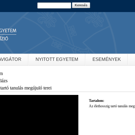
Ugrás a
Keresés
Keresés űrlap
tartalomra
GYETEM
ÍZIÓ
AVIGÁTOR
NYITOTT EGYETEM
ESEMÉNYEK
em
lázs
tartó tanulás megújuló terei
Tartalom:
Az élethosszig tartó tanulás megú