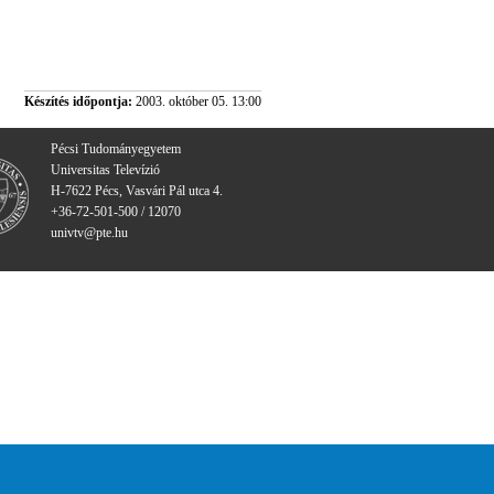
Készítés időpontja:
2003. október 05. 13:00
Pécsi Tudományegyetem
Universitas Televízió
H-7622 Pécs, Vasvári Pál utca 4.
+36-72-501-500 / 12070
univtv@pte.hu