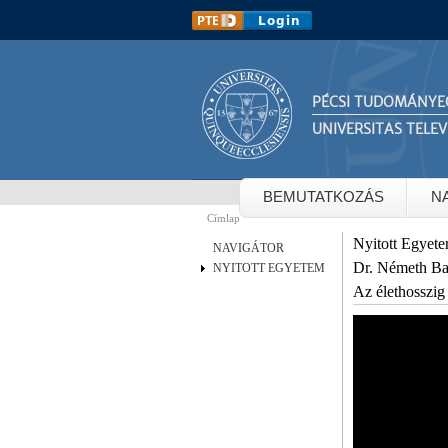
PÉCSI TUDOMÁNYE
UNIVERSITAS TELEV
BEMUTATKOZÁS
N
Címlap
Jelenlegi hely
Nyitott Egyet
NAVIGÁTOR
Dr. Németh Ba
NYITOTT EGYETEM
Az élethosszig 