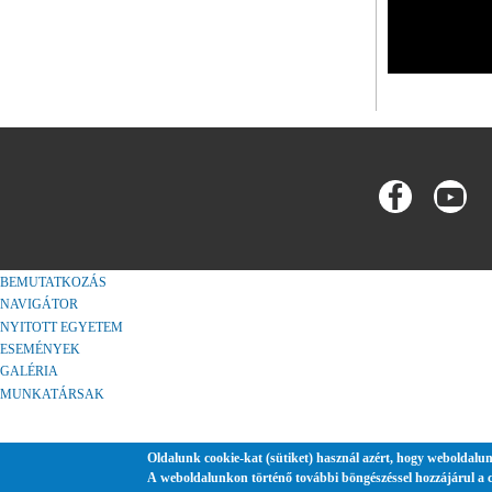
BEMUTATKOZÁS
NAVIGÁTOR
NYITOTT EGYETEM
ESEMÉNYEK
GALÉRIA
MUNKATÁRSAK
Oldalunk cookie-kat (sütiket) használ azért, hogy weboldalun
A weboldalunkon történő további böngészéssel hozzájárul a 