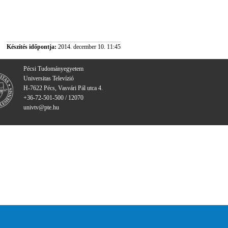
Készítés időpontja:
2014. december 10. 11:45
Pécsi Tudományegyetem
Universitas Televízió
H-7622 Pécs, Vasvári Pál utca 4.
+36-72-501-500 / 12070
univtv@pte.hu