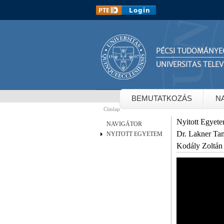
PÉCSI TUDOMÁNYE
UNIVERSITAS TELEV
BEMUTATKOZÁS
N
Címlap
Jelenlegi hely
Nyitott Egyet
NAVIGÁTOR
Dr. Lakner Ta
NYITOTT EGYETEM
Kodály Zoltán 