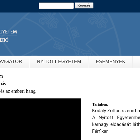
Ugrás a
Keresés
Keresés űrlap
tartalomra
GYETEM
ÍZIÓ
AVIGÁTOR
NYITOTT EGYETEM
ESEMÉNYEK
em
más
és az emberi hang
Tartalom:
Kodály Zoltán szerint 
A Nyitott Egyetemben
karnagy előadását lát
Férfikar.