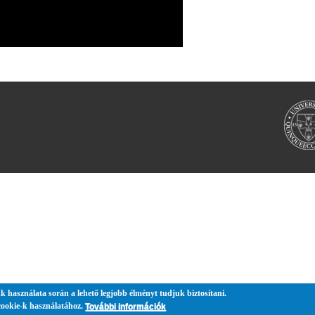
k használata során a lehető legjobb élményt tudjuk biztosítani.
cookie-k használatához.
További információk