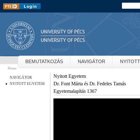
Sk
Search
Search 
m
co
UNIVERSITY OF PÉCS
UNIVERSITY OF PÉCS
BEMUTATKOZÁS
NAVIGÁTOR
NYITOT
Home
You are here
Nyitott Egyetem
NAVIGÁTOR
Dr. Font Márta és Dr. Fedeles Tamás
NYITOTT EGYETEM
Egyetemalapítás 1367