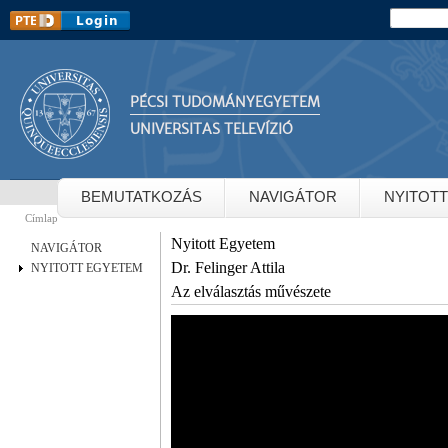
Ug
Keresés
Keresés
ta
PÉCSI TUDOMÁNYEGYETEM
UNIVERSITAS TELEVÍZIÓ
BEMUTATKOZÁS
NAVIGÁTOR
NYITOT
Címlap
Jelenlegi hely
Nyitott Egyetem
NAVIGÁTOR
Dr. Felinger Attila
NYITOTT EGYETEM
Az elválasztás művészete