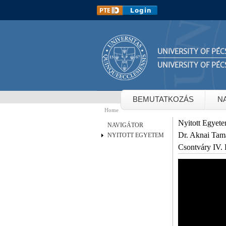
UNIVERSITY OF PÉC
UNIVERSITY OF PÉC
BEMUTATKOZÁS
N
Home
You are here
Nyitott Egyet
NAVIGÁTOR
Dr. Aknai Tam
NYITOTT EGYETEM
Csontváry IV. 