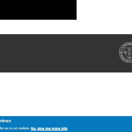
erience
or us to set cookies.
No, give me more info