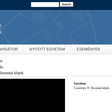
Skip to
Search
Search form
main
content
S
S
AVIGÁTOR
NYITOTT EGYETEM
ESEMÉNYEK
em
ás
Boszniai képek
Tartalom:
Csontváry IV. Boszniai képek