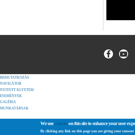
BEMUTATKOZÁS
NAVIGÁTOR
NYITOTT EGYETEM
ESEMÉNYEK
GALÉRIA
MUNKATÁRSAK
We use
cookies
on this site to enhance your user exp
By clicking any link on this page you are giving your consent f