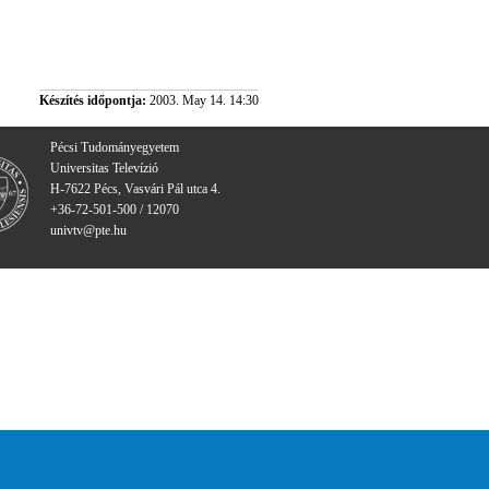
Készítés időpontja:
2003. May 14. 14:30
Pécsi Tudományegyetem
Universitas Televízió
H-7622 Pécs, Vasvári Pál utca 4.
+36-72-501-500 / 12070
univtv@pte.hu