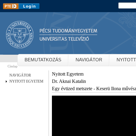
Ug
Keresés
Keresés
ta
PÉCSI TUDOMÁNYEGYETEM
UNIVERSITAS TELEVÍZIÓ
BEMUTATKOZÁS
NAVIGÁTOR
NYITOT
Címlap
Jelenlegi hely
Nyitott Egyetem
NAVIGÁTOR
Dr. Aknai Katalin
NYITOTT EGYETEM
Egy évtized metszete - Keserü Ilona művész