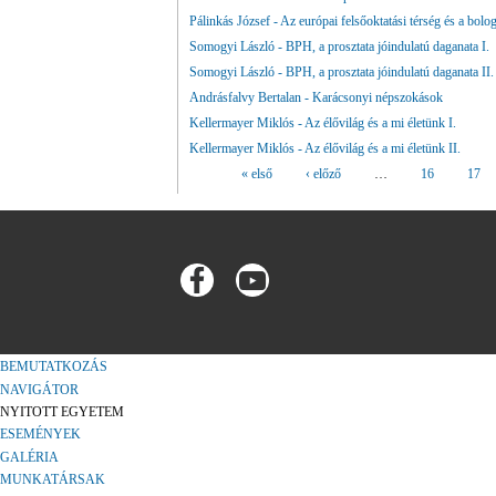
Pálinkás József - Az európai felsőoktatási térség és a bolo
Somogyi László - BPH, a prosztata jóindulatú daganata I.
Somogyi László - BPH, a prosztata jóindulatú daganata II.
Andrásfalvy Bertalan - Karácsonyi népszokások
Kellermayer Miklós - Az élővilág és a mi életünk I.
Kellermayer Miklós - Az élővilág és a mi életünk II.
« első
‹ előző
…
16
17
Oldalak
BEMUTATKOZÁS
NAVIGÁTOR
NYITOTT EGYETEM
ESEMÉNYEK
GALÉRIA
MUNKATÁRSAK