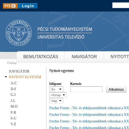
Ug
Keresés
Keresés
ta
PÉCSI TUDOMÁNYEGYETEM
UNIVERSITAS TELEVÍZIÓ
BEMUTATKOZÁS
NAVIGÁTOR
NYITOT
Címlap
Jelenlegi hely
Nyitott egyetem
NAVIGÁTOR
NYITOTT EGYETEM
A-C
Időpont
Keresés
Időpont
Év
D-F
Hónap
G-I
Nap
J-L
M-O
Fischer Ferenc - Tér- és térképszemléletek változásai a XX
P-R
Fischer Ferenc - Tér- és térképszemléletek változásai a XX
S-U
Fischer Ferenc - Tér- és térképszemléletek változásai a XX
V-Z
Fischer Ferenc - Tér- és térképszemléletek változásai a XX