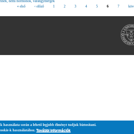
terinek, nemi hormonok, varangymérgek
« első
‹ előző
1
2
3
4
5
6
7
köv
k használata során a lehető legjobb élményt tudjuk biztosítani.
cookie-k használatához.
További információk