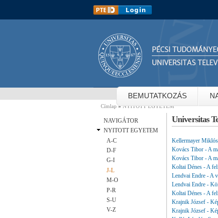
PÉCSI TUDOMÁNYE
UNIVERSITAS TELEV
BEMUTATKOZÁS
N
Címlap
»
NYITOTT EGYETEM
Jelenlegi hely
Universitas T
NAVIGÁTOR
NYITOTT EGYETEM
Kellermayer Miklós -
A-C
Kovács Tibor - A m
D-F
Kovács Tibor - A m
G-I
Koltai Dénes - A fel
J-L
Lendvai Endre - A vi
M-O
Lendvai Endre - Kö
P-R
Koltai Dénes - A fel
S-U
Krajnik József - Ké
V-Z
Krajnik József - Ké