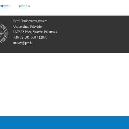
etkező ›
utolsó »
Pécsi Tudományegyetem
Universitas Televízió
H-7622 Pécs, Vasvári Pál utca 4.
+36-72-501-500 / 12070
univtv@pte.hu