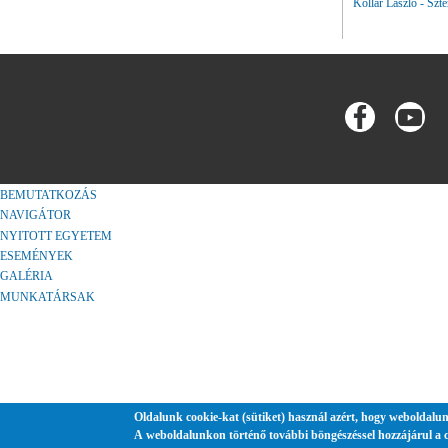
Kollár László - Sz
Oldalak
BEMUTATKOZÁS
NAVIGÁTOR
NYITOTT EGYETEM
ESEMÉNYEK
GALÉRIA
MUNKATÁRSAK
Oldalunk cookie-kat (sütiket) használ azért, hogy weboldalun
A weboldalunkon történő további böngészéssel hozzájárul a 