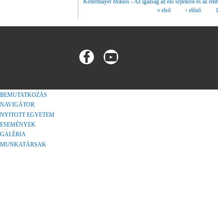
Kellermayer Miklós - Az igazság az élő sejtekről és az em
« első
‹ előző
Oldalak
BEMUTATKOZÁS
NAVIGÁTOR
NYITOTT EGYETEM
ESEMÉNYEK
GALÉRIA
MUNKATÁRSAK