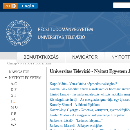
Ug
Keresés
Keresés
ta
PÉCSI TUDOMÁNYEGYETEM
UNIVERSITAS TELEVÍZIÓ
BEMUTATKOZÁS
NAVIGÁTOR
NYITOT
Címlap
»
NYITOTT EGYETEM
Jelenlegi hely
Universitas Televízió - Nyitott Egyetem 
NAVIGÁTOR
NYITOTT EGYETEM
Kopp Mária - Van-e kiút a népesedési válságból?
A-C
Kozma Pál - Kísérleti szüret a szőlészeti és borászati intéz
D-F
Lénárd László - Testsúlyszabályozás, elhízás, addiktív mag
G-I
Kistelegdi István ifj. - Az energiadesigner útja, egy új sza
J-L
Komoly Sámuel - A látható fájdalom
M-O
Kosztolányi György - Genetika, környezet, gyermekfejlőd
P-R
Kásler Miklós - Az magyar onkológia helye Európában
S-U
Jankovits László - "Latiatuc feleym…"
V-Z
Jankovics Marcell - Jelképek erdejében