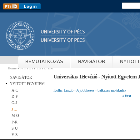
Sk
Search
Search 
m
co
UNIVERSITY OF PÉCS
UNIVERSITY OF PÉCS
BEMUTATKOZÁS
NAVIGÁTOR
NYITOT
Home
»
NYITOTT EGYETEM
You are here
Universitas Televízió - Nyitott Egyetem 
NAVIGÁTOR
NYITOTT EGYETEM
Kollár László - A jobbkezes - balkezes molekulák
A-C
« first
Pages
D-F
G-I
J-L
M-O
P-R
S-U
V-Z